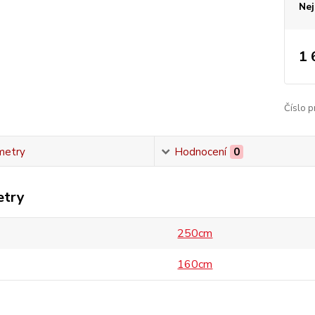
Nej
1 
Číslo p
metry
Hodnocení
0
etry
250cm
160cm