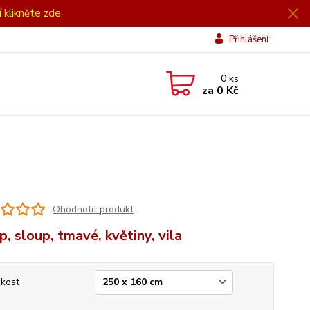
í klikněte zde.
Přihlášení
0
ks
za
0 Kč
Ohodnotit produkt
p, sloup, tmavé, květiny, vila
ikost