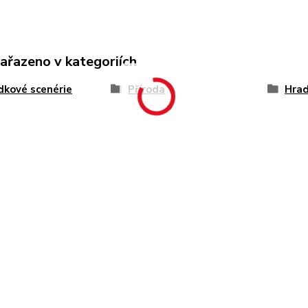
zařazeno v kategoriích
kové scenérie
Příroda
Hrad