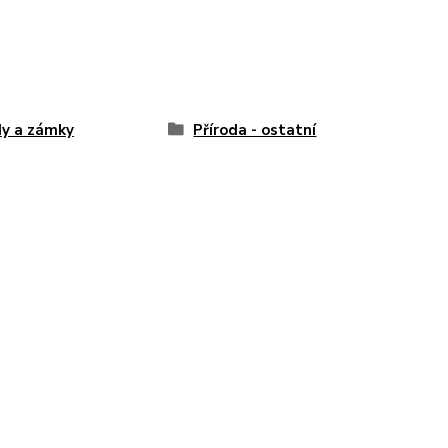
y a zámky
Příroda - ostatní