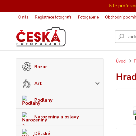
Jste profesion
O nás
Registrace fotografa
Fotogalerie
Obchodní podmí
Úvod
P
Bazar
Hra
Art
Podlahy
Narozeniny a oslavy
Dětské