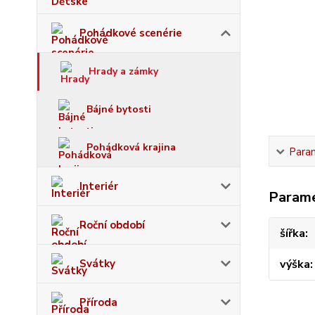
Pohádkové scenérie
Hrady a zámky
Bájné bytosti
Pohádková krajina
Para
Interiér
Param
Roční období
šířka
Svátky
výška
Příroda