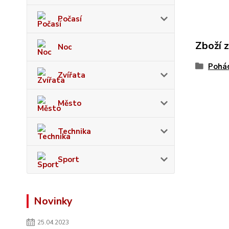
Počasí
Zboží 
Noc
Pohád
Zvířata
Město
Technika
Sport
Novinky
25.04.2023