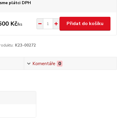
sme plátci DPH
600 Kč
Přidat do košíku
/
ks
roduktu:
K23-00272
Komentáře
0