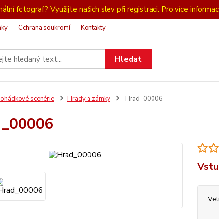
ální fotograf? Využijte našich slev při registraci. Pro více informac
nky
Ochrana soukromí
Kontakty
Hledat
ohádkové scenérie
Hrady a zámky
Hrad_00006
d_00006
Vstu
Vel