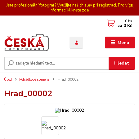
Jste profesionální fotograf? Využijte našich slev při registraci. Pro více
informací klikněte zde.
0
ks
za
0 Kč
Menu
Hledat
Úvod
Pohádkové scenérie
Hrad_00002
Hrad_00002