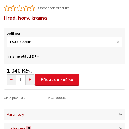
Ohodnotit produkt
Hrad, hory, krajina
Velikost
Nejsme plátci DPH
1 040 Kč
/
ks
Přidat do košíku
Číslo produktu:
K23-00031
Parametry
Hodnocení
0