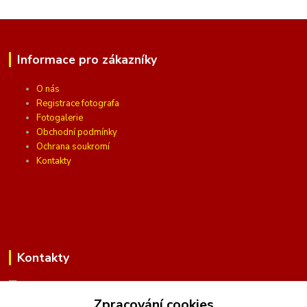
Informace pro zákazníky
O nás
Registrace fotografa
Fotogalerie
Obchodní podmínky
Ochrana soukromí
Kontakty
Kontakty
Zpracování cookies
(Po-Pá, 10 - 16 hod.)