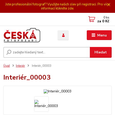
Jste profesionální fotograf? Využijte našich slev při registraci. Pro více
informací klikněte zde.
0
ks
za
0 Kč
Menu
Hledat
Úvod
Interiér
Interiér_00003
Interiér_00003