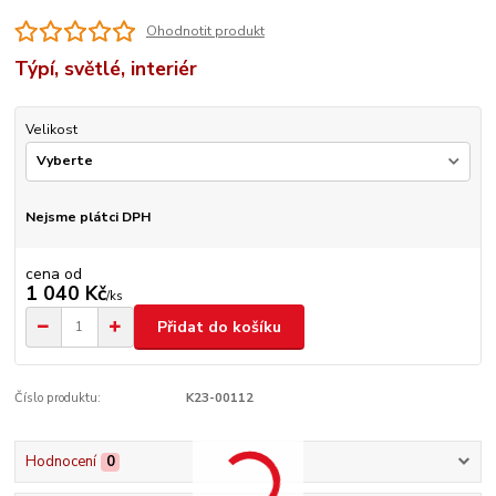
Ohodnotit produkt
Týpí, světlé, interiér
Velikost
Nejsme plátci DPH
cena od
1 040 Kč
/
ks
Přidat do košíku
Číslo produktu:
K23-00112
Hodnocení
0