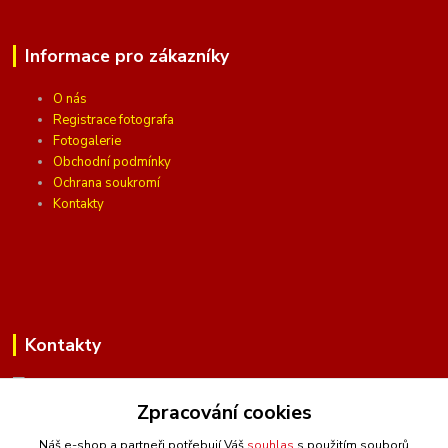
Informace pro zákazníky
O nás
Registrace fotografa
Fotogalerie
Obchodní podmínky
Ochrana soukromí
Kontakty
Kontakty
Zpracování cookies
(Po-Pá, 10 - 16 hod.)
Náš e-shop a partneři potřebují Váš
souhlas
s použitím souborů