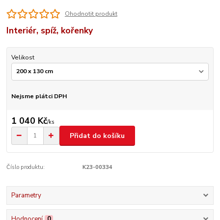
Ohodnotit produkt
Interiér, spíž, kořenky
Velikost
Nejsme plátci DPH
1 040 Kč
/
ks
Přidat do košíku
Číslo produktu:
K23-00334
Parametry
Hodnocení
0