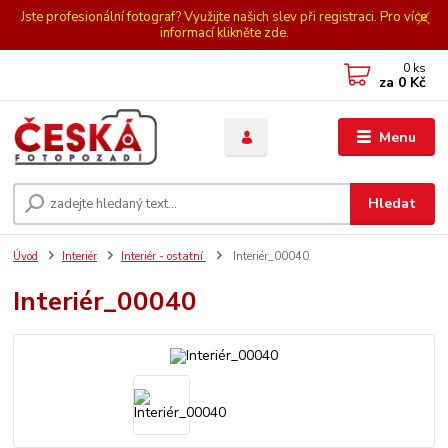
Jste profesionální fotograf? Využijte našich slev při registraci. Pro více
informací klikněte zde.
0
ks
za
0 Kč
Menu
Hledat
Úvod
Interiér
Interiér - ostatní
Interiér_00040
Interiér_00040