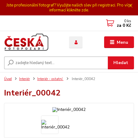
Jste profesionální fotograf? Využijte našich slev při registraci. Pro více
informací klikněte zde.
0
ks
za
0 Kč
Menu
Hledat
Úvod
Interiér
Interiér - ostatní
Interiér_00042
Interiér_00042