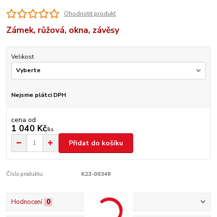
Ohodnotit produkt
Zámek, růžová, okna, závěsy
Velikost
Nejsme plátci DPH
cena od
1 040 Kč
/
ks
Přidat do košíku
Číslo produktu:
K23-00346
Hodnocení
0