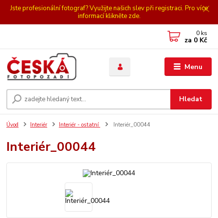
Jste profesionální fotograf? Využijte našich slev při registraci. Pro více
informací klikněte zde.
0
ks
za
0 Kč
Menu
Hledat
Úvod
Interiér
Interiér - ostatní
Interiér_00044
Interiér_00044