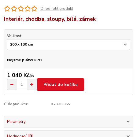
Ohodnotit produkt
Interiér, chodba, sloupy, bílá, zámek
Velikost
Nejsme plátci DPH
1 040 Kč
/
ks
Přidat do košíku
Číslo produktu:
K23-00355
Parametry
Hodnocení
0