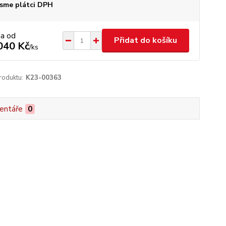
sme plátci DPH
na od
Přidat do košíku
040 Kč
/
ks
roduktu:
K23-00363
entáře
0