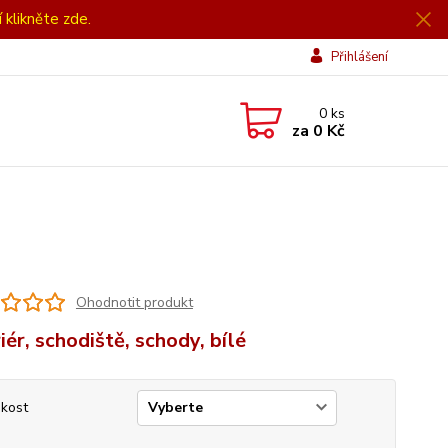
í klikněte zde.
Přihlášení
0
ks
za
0 Kč
Ohodnotit produkt
iér, schodiště, schody, bílé
ikost