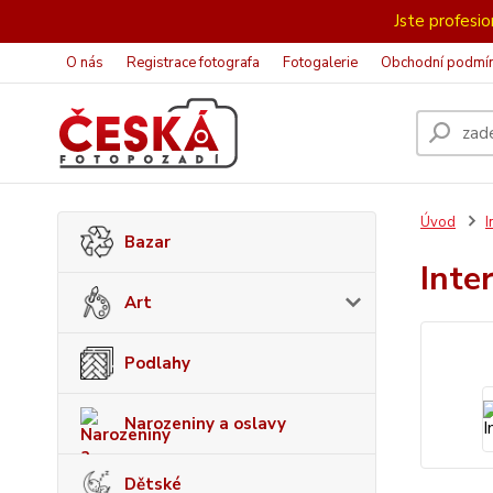
Jste profesion
O nás
Registrace fotografa
Fotogalerie
Obchodní podmí
Úvod
I
Bazar
Inte
Art
Podlahy
Narozeniny a oslavy
Dětské