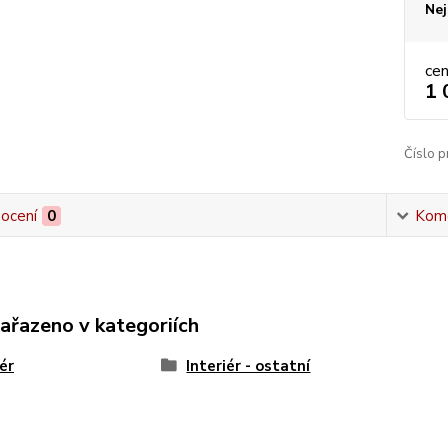
Nej
ce
1 
Číslo p
ocení
0
Kom
zařazeno v kategoriích
iér
Interiér - ostatní