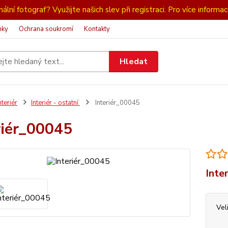
ální fotograf? Využijte našich slev při registraci. Pro více informac
nky
Ochrana soukromí
Kontakty
Hledat
nteriér
Interiér - ostatní
Interiér_00045
riér_00045
Inter
Vel