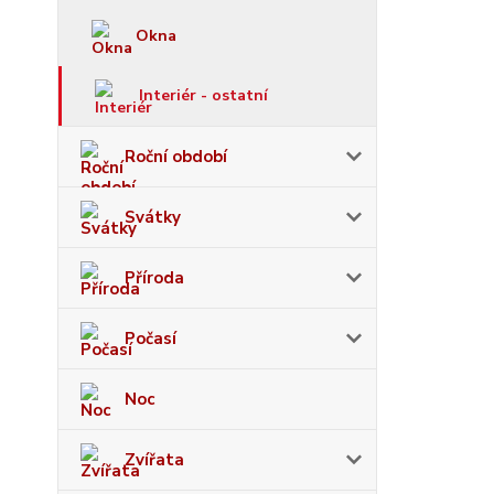
Okna
Interiér - ostatní
Roční období
Svátky
Příroda
Počasí
Noc
Zvířata