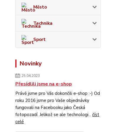
Město
Technika
Sport
Novinky
25.04.2023
Přesídlili jsme na e-shop
Právě jsme pro Vás dokončili e-shop :-) Od
roku 2016 jsme pro Vaše objednávky
fungovali na Facebooku jako Česká
fotopozadí. Jelikož se ale technologi...
číst
celé