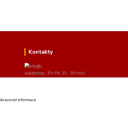
Kontakty
(Po-Pá, 10 - 16 hod.)
info@ceskafotopozadi.cz
obrazovat informace