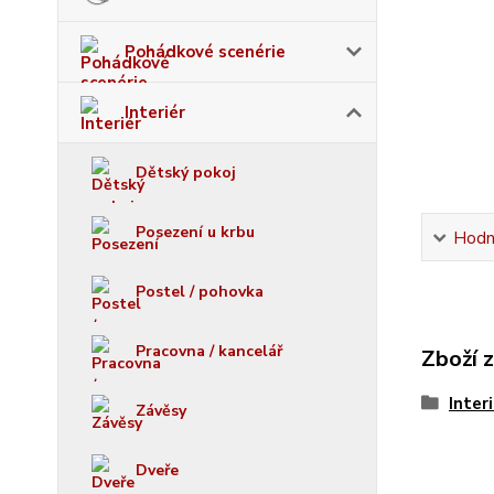
Pohádkové scenérie
Interiér
Dětský pokoj
Posezení u krbu
Hodn
Postel / pohovka
Pracovna / kancelář
Zboží 
Inter
Závěsy
Dveře