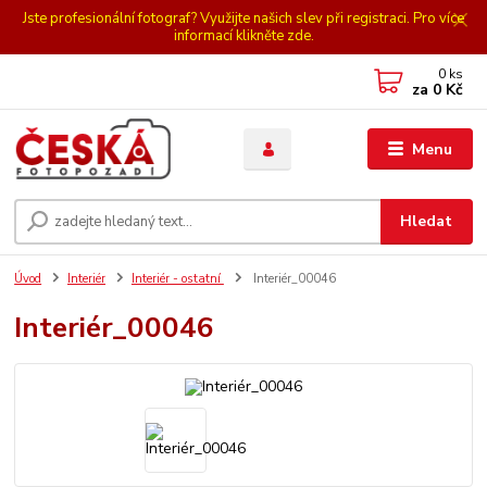
Jste profesionální fotograf? Využijte našich slev při registraci. Pro více
informací klikněte zde.
0
ks
za
0 Kč
Menu
Hledat
Úvod
Interiér
Interiér - ostatní
Interiér_00046
Interiér_00046