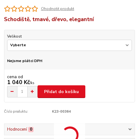
Ohodnotit produkt
Schodiště, tmavé, dřevo, elegantní
Velikost
Nejsme plátci DPH
cena od
1 040 Kč
/
ks
Přidat do košíku
Číslo produktu:
K23-00364
Hodnocení
0