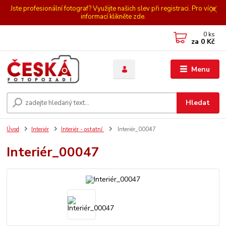
Jste profesionální fotograf? Využijte našich slev při registraci. Pro více
informací klikněte zde.
0
ks
za
0 Kč
Menu
Hledat
Úvod
Interiér
Interiér - ostatní
Interiér_00047
Interiér_00047