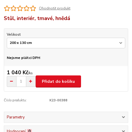
Ohodnotit produkt
Stůl, interiér, tmavé, hnědá
Velikost
Nejsme plátci DPH
1 040 Kč
/
ks
Přidat do košíku
Číslo produktu:
K23-00388
Parametry
Hodnocení
0