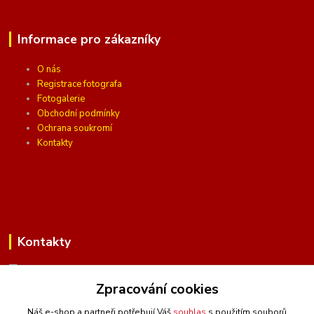
Informace pro zákazníky
O nás
Registrace fotografa
Fotogalerie
Obchodní podmínky
Ochrana soukromí
Kontakty
Kontakty
Zpracování cookies
(Po-Pá, 10 - 16 hod.)
Náš e-shop a partneři potřebují Váš
souhlas
s použitím souborů