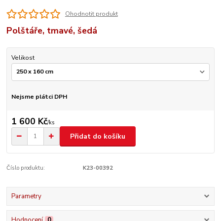
Ohodnotit produkt
Polštáře, tmavé, šedá
Velikost
Nejsme plátci DPH
1 600 Kč
/
ks
Přidat do košíku
Číslo produktu:
K23-00392
Parametry
Hodnocení
0