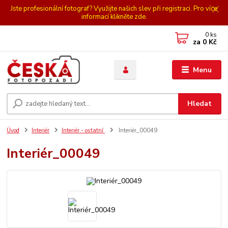
Jste profesionální fotograf? Využijte našich slev při registraci. Pro více
informací klikněte zde.
0
ks
za
0 Kč
Menu
Hledat
Úvod
Interiér
Interiér - ostatní
Interiér_00049
Interiér_00049