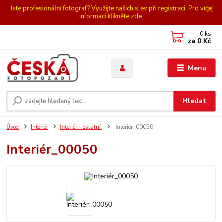
Jste profesionální fotograf? Využijte našich slev při registraci. Pro více
informací klikněte zde.
0
ks
za
0 Kč
Menu
Hledat
Úvod
Interiér
Interiér - ostatní
Interiér_00050
Interiér_00050