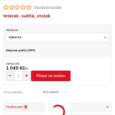
Ohodnotit produkt
Interiér, světlé, stolek
Velikost
Nejsme plátci DPH
cena od
1 040 Kč
/
ks
Přidat do košíku
Číslo produktu:
K23-00415
Hodnocení
0