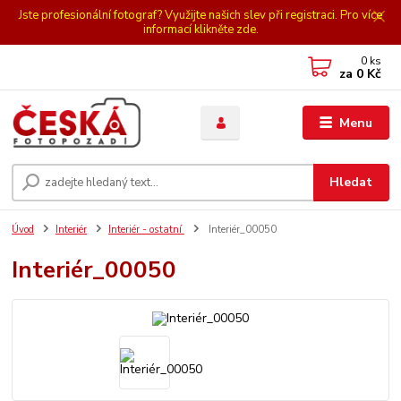
Jste profesionální fotograf? Využijte našich slev při registraci. Pro více
informací klikněte zde.
0
ks
za
0 Kč
Menu
Hledat
Úvod
Interiér
Interiér - ostatní
Interiér_00050
Interiér_00050