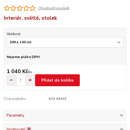
Ohodnotit produkt
Interiér, světlé, stolek
Velikost
Nejsme plátci DPH
1 040 Kč
/
ks
Přidat do košíku
Číslo produktu:
K23-00415
Parametry
Hodnocení
0