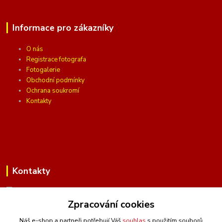
Informace pro zákazníky
O nás
Registrace fotografa
Fotogalerie
Obchodní podmínky
Ochrana soukromí
Kontakty
Kontakty
Zpracování cookies
(Po-Pá, 10 - 16 hod.)
Náš e-shop a partneři potřebují Váš
souhlas
s použitím souborů