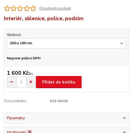
Ohodnotit produkt
Interiér, sklenice, police, podzim
Velikost
Nejsme plátci DPH
1 600 Kč
/
ks
Přidat do košíku
Číslo produktu:
K23-00420
Parametry
Hodnocení
0