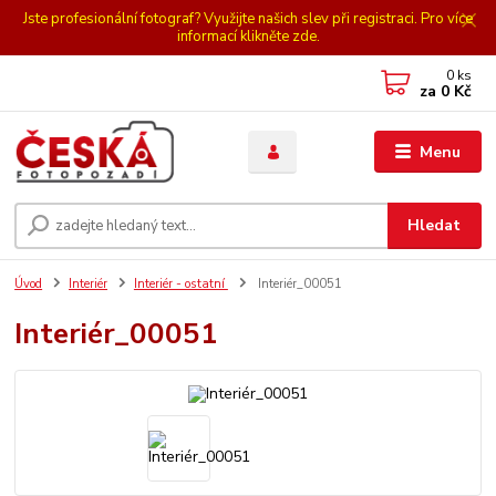
Jste profesionální fotograf? Využijte našich slev při registraci. Pro více
informací klikněte zde.
0
ks
za
0 Kč
Menu
Hledat
Úvod
Interiér
Interiér - ostatní
Interiér_00051
Interiér_00051