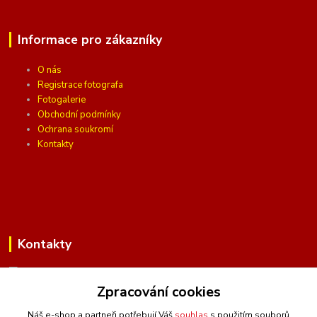
Informace pro zákazníky
O nás
Registrace fotografa
Fotogalerie
Obchodní podmínky
Ochrana soukromí
Kontakty
Kontakty
Zpracování cookies
(Po-Pá, 10 - 16 hod.)
Náš e-shop a partneři potřebují Váš
souhlas
s použitím souborů