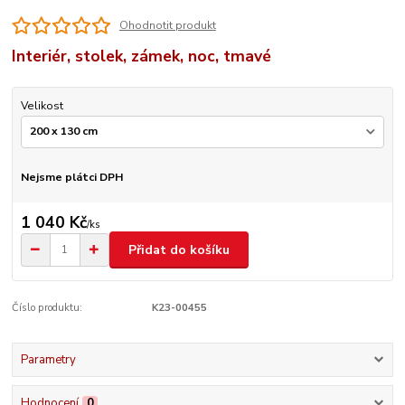
Ohodnotit produkt
Interiér, stolek, zámek, noc, tmavé
Velikost
Nejsme plátci DPH
1 040 Kč
/
ks
Přidat do košíku
Číslo produktu:
K23-00455
Parametry
Hodnocení
0