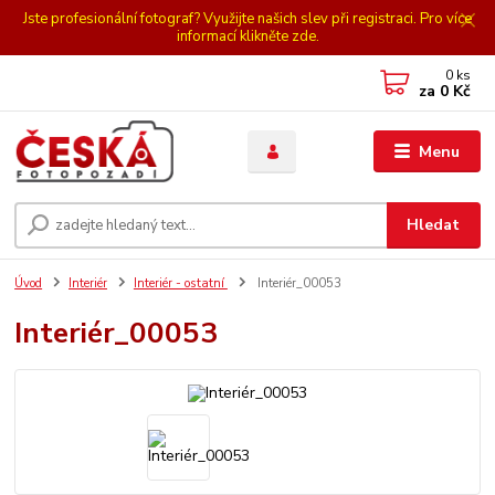
Jste profesionální fotograf? Využijte našich slev při registraci. Pro více
informací klikněte zde.
0
ks
za
0 Kč
Menu
Hledat
Úvod
Interiér
Interiér - ostatní
Interiér_00053
Interiér_00053