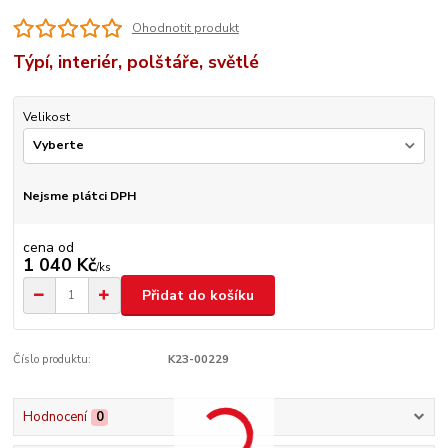
Ohodnotit produkt
Týpí, interiér, polštáře, světlé
Velikost
Nejsme plátci DPH
cena od
1 040 Kč
/
ks
Přidat do košíku
Číslo produktu:
K23-00229
Hodnocení
0