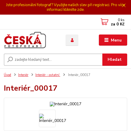
Jste profesionální fotograf? Využijte našich slev při registraci. Pro více
informací klikněte zde.
0
ks
za
0 Kč
Menu
Hledat
Úvod
Interiér
Interiér - ostatní
Interiér_00017
Interiér_00017