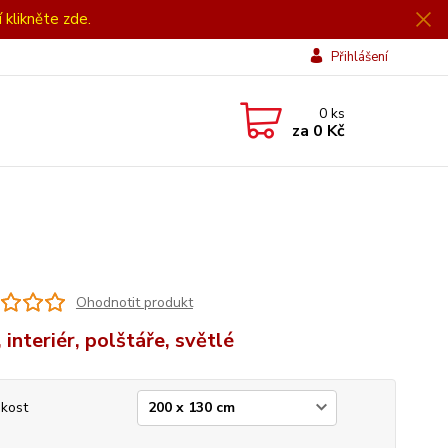
í klikněte zde.
Přihlášení
0
ks
za
0 Kč
Ohodnotit produkt
 interiér, polštáře, světlé
ikost