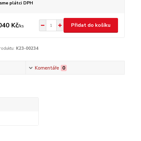
sme plátci DPH
040 Kč
Přidat do košíku
/
ks
roduktu:
K23-00234
Komentáře
0