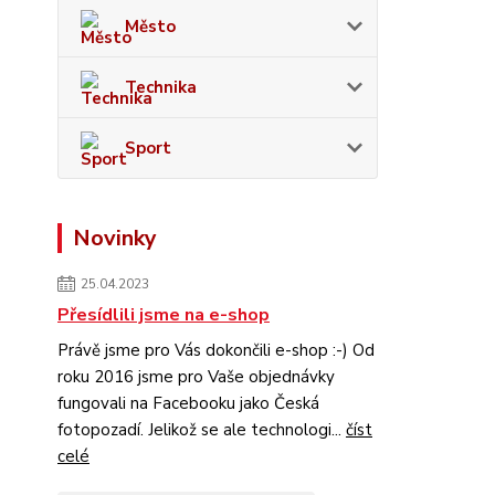
Město
Technika
Sport
Novinky
25.04.2023
Přesídlili jsme na e-shop
Právě jsme pro Vás dokončili e-shop :-) Od
roku 2016 jsme pro Vaše objednávky
fungovali na Facebooku jako Česká
fotopozadí. Jelikož se ale technologi...
číst
celé