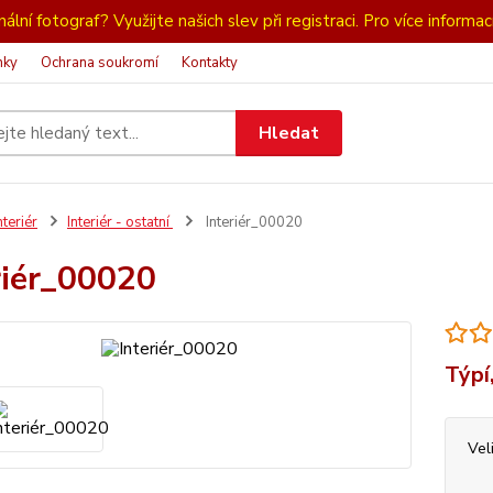
ální fotograf? Využijte našich slev při registraci. Pro více informac
nky
Ochrana soukromí
Kontakty
Hledat
nteriér
Interiér - ostatní
Interiér_00020
riér_00020
Týpí,
Vel