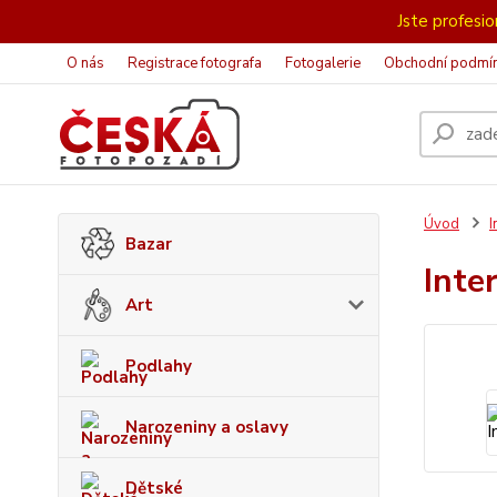
Jste profesion
O nás
Registrace fotografa
Fotogalerie
Obchodní podmí
Úvod
I
Bazar
Inte
Art
Podlahy
Narozeniny a oslavy
Dětské