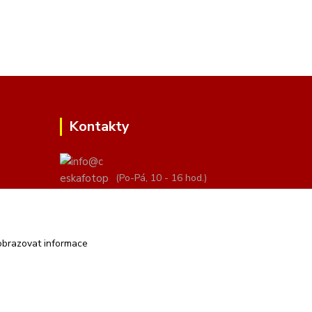
Kontakty
(Po-Pá, 10 - 16 hod.)
info@ceskafotopozadi.cz
obrazovat informace