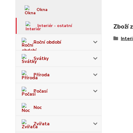
Okna
Zboží 
Interiér - ostatní
Inter
Roční období
Svátky
Příroda
Počasí
Noc
Zvířata