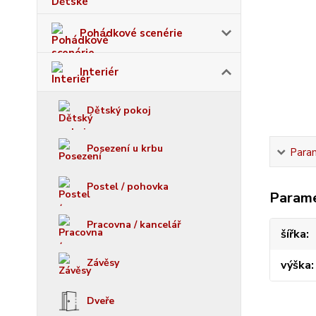
Pohádkové scenérie
Interiér
Dětský pokoj
Posezení u krbu
Para
Postel / pohovka
Param
Pracovna / kancelář
šířka
Závěsy
výška
Dveře