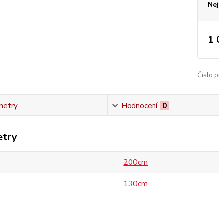
Nej
1 
Číslo p
metry
Hodnocení
0
etry
200cm
130cm