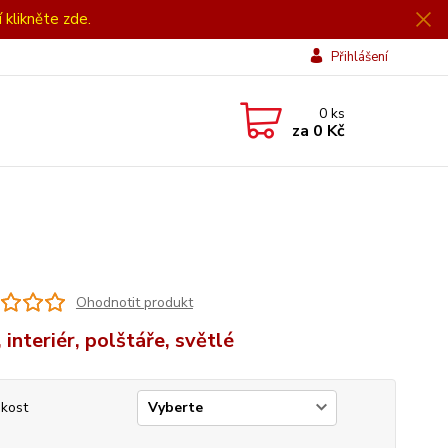
í klikněte zde.
Přihlášení
0
ks
za
0 Kč
Ohodnotit produkt
 interiér, polštáře, světlé
ikost