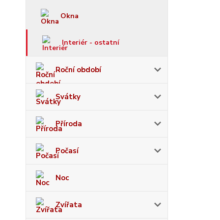
Okna
Interiér - ostatní
Roční období
Svátky
Příroda
Počasí
Noc
Zvířata