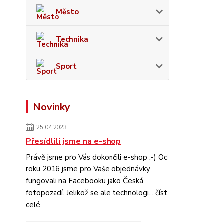
Město
Technika
Sport
Novinky
25.04.2023
Přesídlili jsme na e-shop
Právě jsme pro Vás dokončili e-shop :-) Od
roku 2016 jsme pro Vaše objednávky
fungovali na Facebooku jako Česká
fotopozadí. Jelikož se ale technologi...
číst
celé