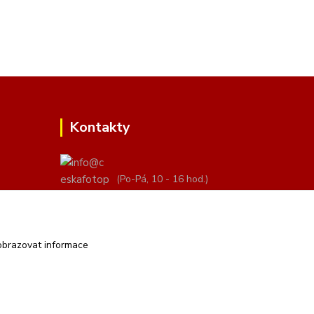
Kontakty
(Po-Pá, 10 - 16 hod.)
info@ceskafotopozadi.cz
obrazovat informace