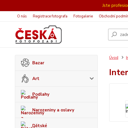
Jste profesion
O nás
Registrace fotografa
Fotogalerie
Obchodní podmí
Úvod
I
Bazar
Inte
Art
Podlahy
Narozeniny a oslavy
Dětské