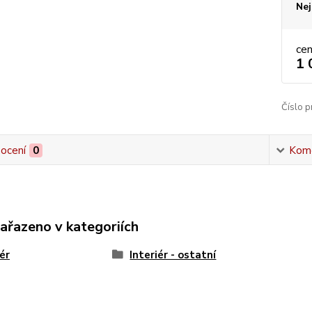
Nej
ce
1 
Číslo p
ocení
0
Kom
zařazeno v kategoriích
iér
Interiér - ostatní