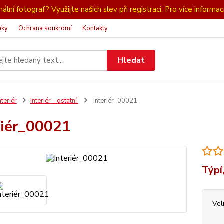
ální fotograf? Využijte našich slev při registraci. Pro více informac
nky
Ochrana soukromí
Kontakty
Hledat
nteriér
Interiér - ostatní
Interiér_00021
riér_00021
Týpí,
Vel