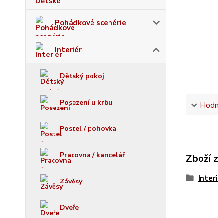
Pohádkové scenérie
Interiér
Dětský pokoj
Posezení u krbu
Hodn
Postel / pohovka
Pracovna / kancelář
Zboží 
Inter
Závěsy
Dveře