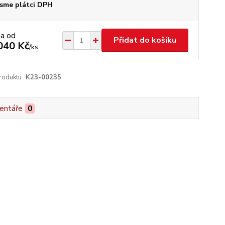
sme plátci DPH
na od
Přidat do košíku
040 Kč
/
ks
roduktu:
K23-00235
entáře
0