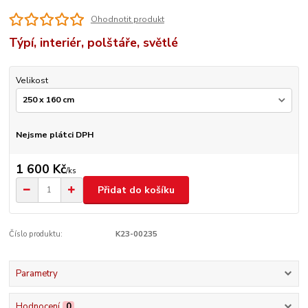
Ohodnotit produkt
Týpí, interiér, polštáře, světlé
Velikost
Nejsme plátci DPH
1 600 Kč
/
ks
Přidat do košíku
Číslo produktu:
K23-00235
Parametry
Hodnocení
0