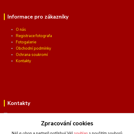
Informace pro zákazníky
O nás
Registrace fotografa
Fotogalerie
Obchodní podmínky
Ochrana soukromí
Kontakty
Kontakty
Zpracování cookies
(Po-Pá, 10 - 16 hod.)
Náš e-shop a partneři potřebují Váš
souhlas
s použitím souborů