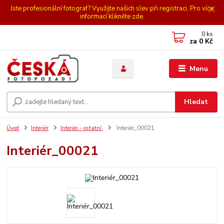
Jste profesionální fotograf? Využijte našich slev při registraci. Pro více
informací klikněte zde.
0
ks
za
0 Kč
Menu
Hledat
Úvod
Interiér
Interiér - ostatní
Interiér_00021
Interiér_00021