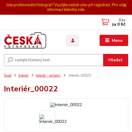
Jste profesionální fotograf? Využijte našich slev při registraci. Pro více
informací klikněte zde.
0
ks
za
0 Kč
Menu
Hledat
Úvod
Interiér
Interiér - ostatní
Interiér_00022
Interiér_00022