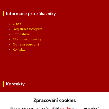
Informace pro zákazníky
O nás
Registrace fotografa
Fotogalerie
Obchodní podmínky
Ochrana soukromí
Kontakty
Kontakty
Zpracování cookies
(Po-Pá, 10 - 16 hod.)
Náš e-shop a partneři potřebují Váš
souhlas
s použitím souborů