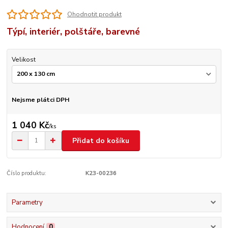
Ohodnotit produkt
Týpí, interiér, polštáře, barevné
Velikost
Nejsme plátci DPH
1 040 Kč
/
ks
Přidat do košíku
Číslo produktu:
K23-00236
Parametry
Hodnocení
0