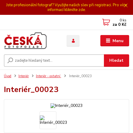
Jste profesionální fotograf? Využijte našich slev při registraci. Pro více
informací klikněte zde.
0
ks
za
0 Kč
Menu
Hledat
Úvod
Interiér
Interiér - ostatní
Interiér_00023
Interiér_00023