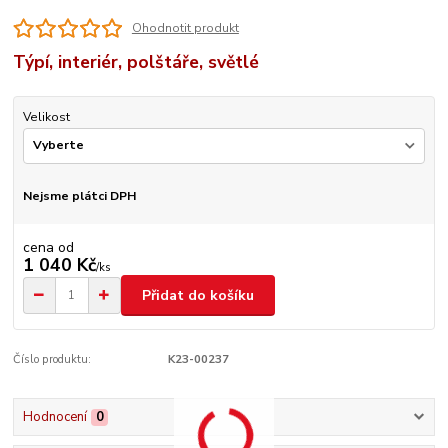
Ohodnotit produkt
Týpí, interiér, polštáře, světlé
Velikost
Nejsme plátci DPH
cena od
1 040 Kč
/
ks
Přidat do košíku
Číslo produktu:
K23-00237
Hodnocení
0