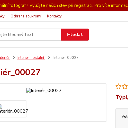
ální fotograf? Využijte našich slev při registraci. Pro více informac
nky
Ochrana soukromí
Kontakty
Hledat
nteriér
Interiér - ostatní
Interiér_00027
riér_00027
Týpí,
Vel