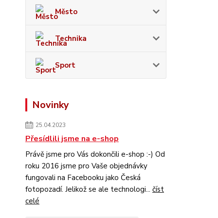
Město
Technika
Sport
Novinky
25.04.2023
Přesídlili jsme na e-shop
Právě jsme pro Vás dokončili e-shop :-) Od
roku 2016 jsme pro Vaše objednávky
fungovali na Facebooku jako Česká
fotopozadí. Jelikož se ale technologi...
číst
celé