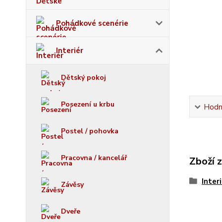
Pohádkové scenérie
Interiér
Dětský pokoj
Posezení u krbu
Hodn
Postel / pohovka
Pracovna / kancelář
Zboží 
Inter
Závěsy
Dveře