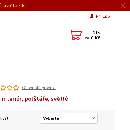
í klikněte zde.
Přihlášení
0
ks
za
0 Kč
Ohodnotit produkt
 interiér, polštáře, světlé
ikost