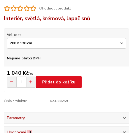
Ohodnotit produkt
Interiér, světlá, krémová, lapač snů
Velikost
Nejsme plátci DPH
1 040 Kč
/
ks
Přidat do košíku
Číslo produktu:
K23-00259
Parametry
Hodnocení
0