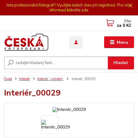
Jste profesionální fotograf? Využijte našich slev při registraci. Pro více
informací klikněte zde.
0
ks
za
0 Kč
Menu
Hledat
Úvod
Interiér
Interiér - ostatní
Interiér_00029
Interiér_00029