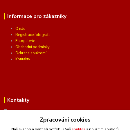
Informace pro zákazníky
O nás
Registrace fotografa
Fotogalerie
Obchodní podmínky
Ochrana soukromí
Kontakty
Kontakty
Zpracování cookies
(Po-Pá, 10 - 16 hod.)
Náš e-shop a partneři potřebují Váš
souhlas
s použitím souborů