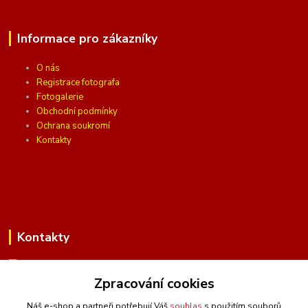
Informace pro zákazníky
O nás
Registrace fotografa
Fotogalerie
Obchodní podmínky
Ochrana soukromí
Kontakty
Kontakty
Zpracování cookies
(Po-Pá, 10 - 16 hod.)
Náš e-shop a partneři potřebují Váš
souhlas
s použitím souborů