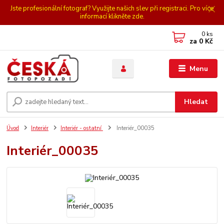
Jste profesionální fotograf? Využijte našich slev při registraci. Pro více
informací klikněte zde.
0
ks
za
0 Kč
Menu
Hledat
Úvod
Interiér
Interiér - ostatní
Interiér_00035
Interiér_00035