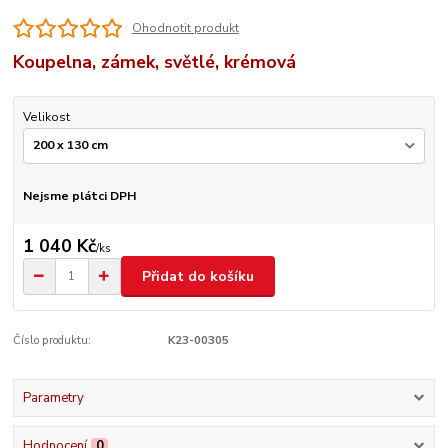
Ohodnotit produkt
Koupelna, zámek, světlé, krémová
Velikost
Nejsme plátci DPH
1 040 Kč
/
ks
Přidat do košíku
Číslo produktu:
K23-00305
Parametry
Hodnocení
0