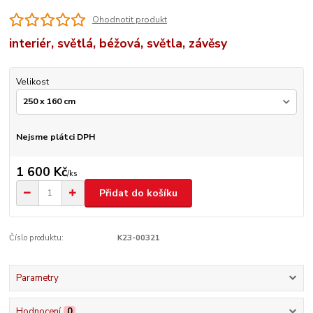
Ohodnotit produkt
interiér, světlá, béžová, světla, závěsy
Velikost
Nejsme plátci DPH
1 600 Kč
/
ks
Přidat do košíku
Číslo produktu:
K23-00321
Parametry
Hodnocení
0