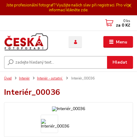
Jste profesionální fotograf? Využijte našich slev při registraci. Pro více
informací klikněte zde.
0
ks
za
0 Kč
Menu
Hledat
Úvod
Interiér
Interiér - ostatní
Interiér_00036
Interiér_00036