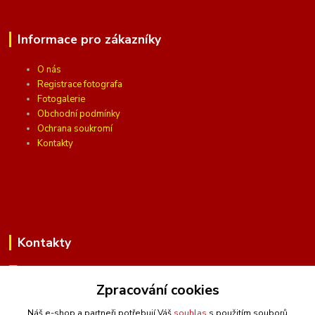
Informace pro zákazníky
O nás
Registrace fotografa
Fotogalerie
Obchodní podmínky
Ochrana soukromí
Kontakty
Kontakty
Zpracování cookies
(Po-Pá, 10 - 16 hod.)
Náš e-shop a partneři potřebují Váš
souhlas
s použitím souborů