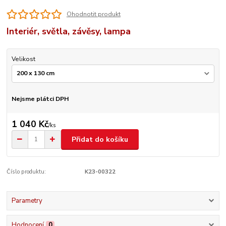
Ohodnotit produkt
Interiér, světla, závěsy, lampa
Velikost
Nejsme plátci DPH
1 040 Kč
/
ks
Přidat do košíku
Číslo produktu:
K23-00322
Parametry
Hodnocení
0