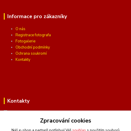
Informace pro zákazníky
O nás
Registrace fotografa
Fotogalerie
Obchodní podmínky
Ochrana soukromí
Kontakty
Kontakty
Zpracování cookies
(Po-Pá, 10 - 16 hod.)
Náš e-shop a partneři potřebují Váš
souhlas
s použitím souborů