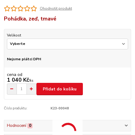
Ohodnotit produkt
Pohádka, zeď, tmavé
Velikost
Nejsme plátci DPH
cena od
1 040 Kč
/
ks
Přidat do košíku
Číslo produktu:
K23-00048
Hodnocení
0