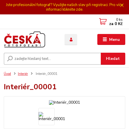
Jste profesionální fotograf? Využijte našich slev při registraci. Pro více
informací klikněte zde.
0
ks
za
0 Kč
Menu
Hledat
Úvod
Interiér
Interiér_00001
Interiér_00001