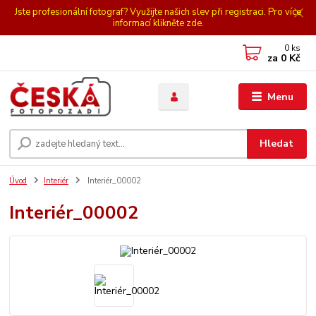
Jste profesionální fotograf? Využijte našich slev při registraci. Pro více
informací klikněte zde.
0
ks
za
0 Kč
Menu
Hledat
Úvod
Interiér
Interiér_00002
Interiér_00002