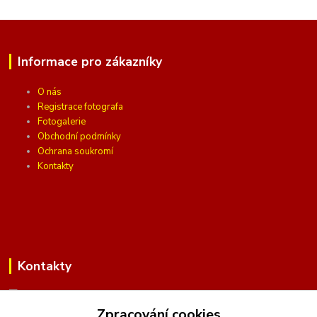
Informace pro zákazníky
O nás
Registrace fotografa
Fotogalerie
Obchodní podmínky
Ochrana soukromí
Kontakty
Kontakty
Zpracování cookies
(Po-Pá, 10 - 16 hod.)