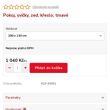
Ohodnotit produkt
Pokoj, svíčky, zeď, křeslo, tmavé
Velikost
Nejsme plátci DPH
1 040 Kč
/
ks
Přidat do košíku
Číslo produktu:
K23-00051
Parametry
Hodnocení
0