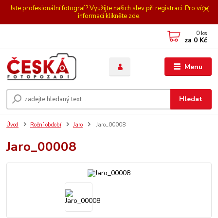
Jste profesionální fotograf? Využijte našich slev při registraci. Pro více
informací klikněte zde.
0
ks
za
0 Kč
Menu
Hledat
Úvod
Roční období
Jaro
Jaro_00008
Jaro_00008