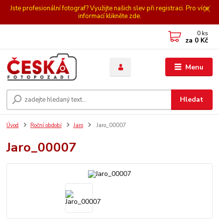
Jste profesionální fotograf? Využijte našich slev při registraci. Pro více
informací klikněte zde.
0
ks
za
0 Kč
Menu
Hledat
Úvod
Roční období
Jaro
Jaro_00007
Jaro_00007