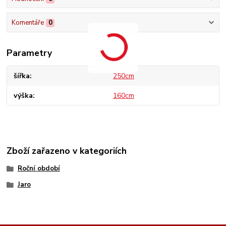
Komentáře
0
Parametry
šířka
250cm
výška
160cm
Zboží zařazeno v kategoriích
Roční období
Jaro