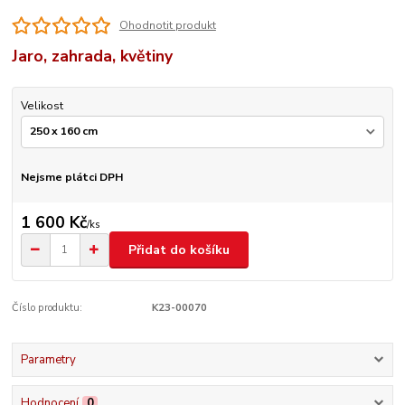
Ohodnotit produkt
Jaro, zahrada, květiny
Velikost
Nejsme plátci DPH
1 600 Kč
/
ks
Přidat do košíku
Číslo produktu:
K23-00070
Parametry
Hodnocení
0