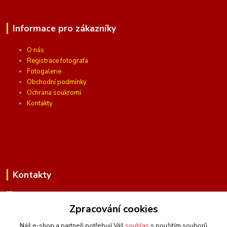
Informace pro zákazníky
O nás
Registrace fotografa
Fotogalerie
Obchodní podmínky
Ochrana soukromí
Kontakty
Kontakty
Zpracování cookies
(Po-Pá, 10 - 16 hod.)
Náš e-shop a partneři potřebují Váš
souhlas
s použitím souborů