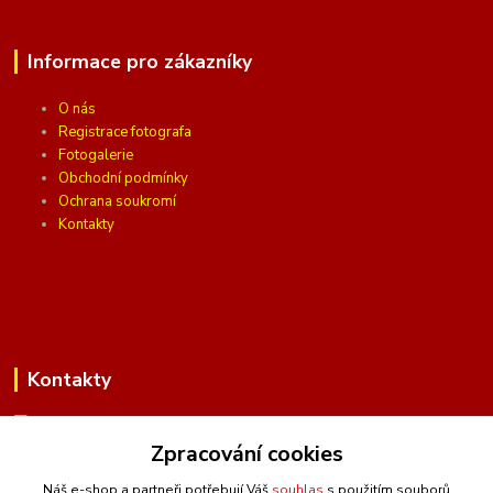
Informace pro zákazníky
O nás
Registrace fotografa
Fotogalerie
Obchodní podmínky
Ochrana soukromí
Kontakty
Kontakty
Zpracování cookies
(Po-Pá, 10 - 16 hod.)
Náš e-shop a partneři potřebují Váš
souhlas
s použitím souborů