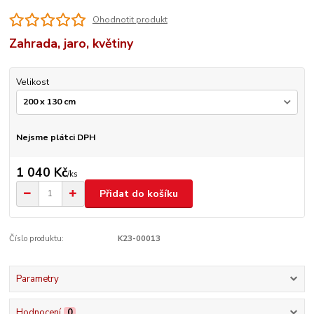
Ohodnotit produkt
Zahrada, jaro, květiny
Velikost
Nejsme plátci DPH
1 040 Kč
/
ks
Přidat do košíku
Číslo produktu:
K23-00013
Parametry
Hodnocení
0