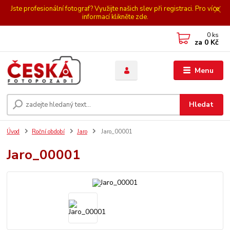
Jste profesionální fotograf? Využijte našich slev při registraci. Pro více
informací klikněte zde.
0
ks
za
0 Kč
Menu
Hledat
Úvod
Roční období
Jaro
Jaro_00001
Jaro_00001