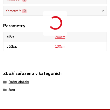
Komentáře
0
Parametry
šířka
200cm
výška
130cm
Zboží zařazeno v kategoriích
Roční období
Jaro