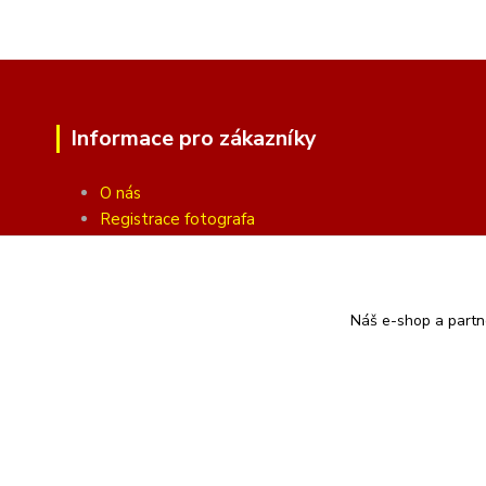
Informace pro zákazníky
O nás
Registrace fotografa
Fotogalerie
Obchodní podmínky
Ochrana soukromí
Náš e-shop a partn
Kontakty