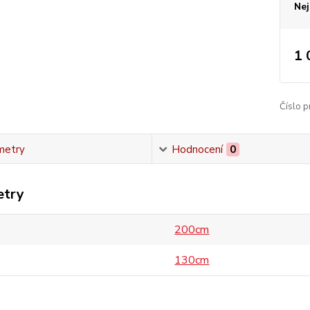
Nej
1 
Číslo p
metry
Hodnocení
0
etry
200cm
130cm