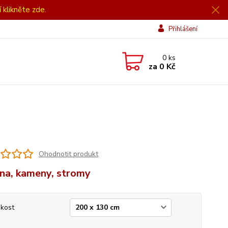
í klikněte zde.
Přihlášení
0
ks
za
0 Kč
Ohodnotit produkt
ina, kameny, stromy
ikost