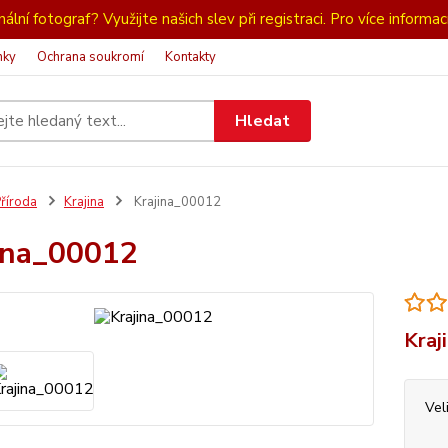
ální fotograf? Využijte našich slev při registraci. Pro více informac
nky
Ochrana soukromí
Kontakty
Hledat
říroda
Krajina
Krajina_00012
ina_00012
Kraj
Vel