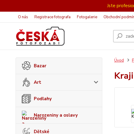
Jste profesion
O nás
Registrace fotografa
Fotogalerie
Obchodní podmí
Úvod
P
Bazar
Kraj
Art
Podlahy
Narozeniny a oslavy
Dětské