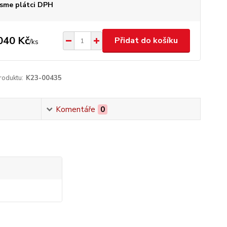
sme plátci DPH
040 Kč
Přidat do košíku
/
ks
roduktu:
K23-00435
Komentáře
0