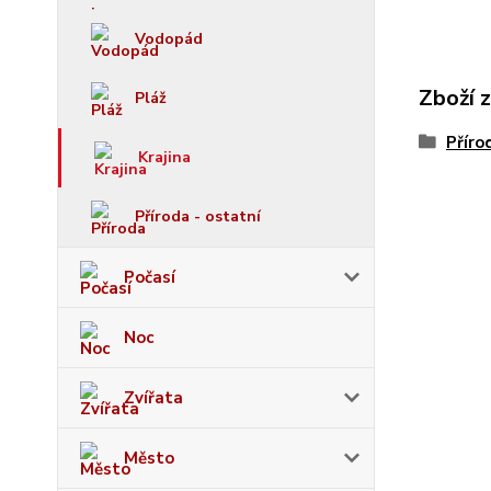
Vodopád
Zboží 
Pláž
Příro
Krajina
Příroda - ostatní
Počasí
Noc
Zvířata
Město