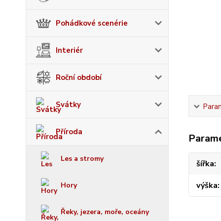
Pohádkové scenérie
Interiér
Roční období
Svátky
Para
Příroda
Param
Les a stromy
šířka
výška
Hory
Řeky, jezera, moře, oceány