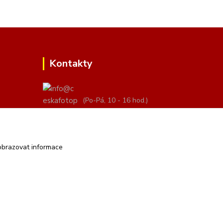
Kontakty
(Po-Pá, 10 - 16 hod.)
info@ceskafotopozadi.cz
obrazovat informace
Vytvořeno na
Eshop-rychle.cz