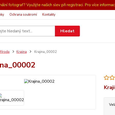
ální fotograf? Využijte našich slev při registraci. Pro více informac
nky
Ochrana soukromí
Kontakty
Hledat
říroda
Krajina
Krajina_00002
ina_00002
Kraj
Vel