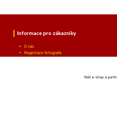
Informace pro zákazníky
O nás
Registrace fotografa
Fotogalerie
Obchodní podmínky
Ochrana soukromí
Náš e-shop a partn
Kontakty