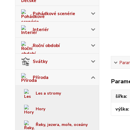
Pohádkové scenérie
Interiér
Roční období
Svátky
Para
Příroda
Param
Les a stromy
šířka
výška
Hory
Řeky, jezera, moře, oceány