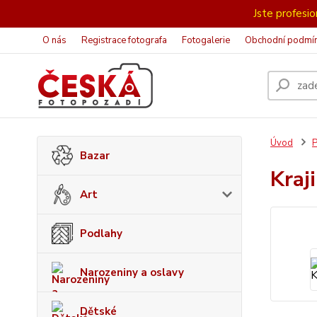
Jste profesion
O nás
Registrace fotografa
Fotogalerie
Obchodní podmí
Úvod
P
Bazar
Kraj
Art
Podlahy
Narozeniny a oslavy
Dětské