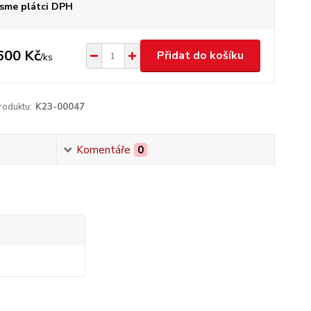
sme plátci DPH
600 Kč
Přidat do košíku
/
ks
roduktu:
K23-00047
Komentáře
0