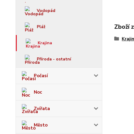
Vodopád
Zboží 
Pláž
Kraji
Krajina
Příroda - ostatní
Počasí
Noc
Zvířata
Město