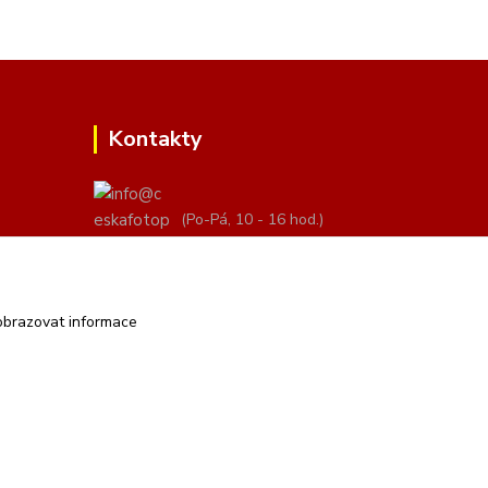
Kontakty
(Po-Pá, 10 - 16 hod.)
info@ceskafotopozadi.cz
obrazovat informace
Vytvořeno na
Eshop-rychle.cz