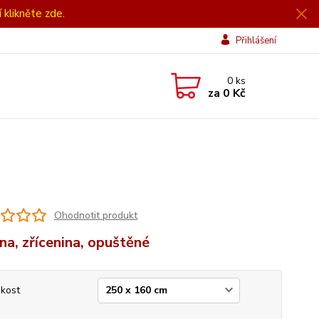
í klikněte zde.
Přihlášení
0
ks
za
0 Kč
Ohodnotit produkt
ina, zřícenina, opuštěné
ikost