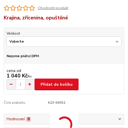
Ohodnotit produkt
Krajina, zřícenina, opuštěné
Velikost
Nejsme plátci DPH
cena od
1 040 Kč
/
ks
Přidat do košíku
Číslo produktu:
K23-00052
Hodnocení
0