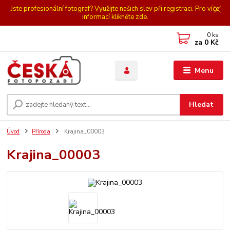
Jste profesionální fotograf? Využijte našich slev při registraci. Pro více
informací klikněte zde.
0
ks
za
0 Kč
Menu
Hledat
Úvod
Příroda
Krajina_00003
Krajina_00003