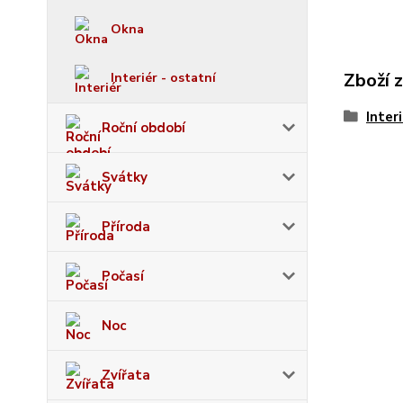
Okna
Zboží 
Interiér - ostatní
Inter
Roční období
Svátky
Příroda
Počasí
Noc
Zvířata