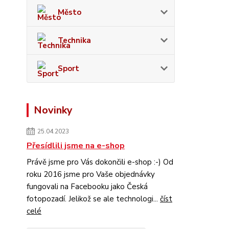
Město
Technika
Sport
Novinky
25.04.2023
Přesídlili jsme na e-shop
Právě jsme pro Vás dokončili e-shop :-) Od
roku 2016 jsme pro Vaše objednávky
fungovali na Facebooku jako Česká
fotopozadí. Jelikož se ale technologi...
číst
celé