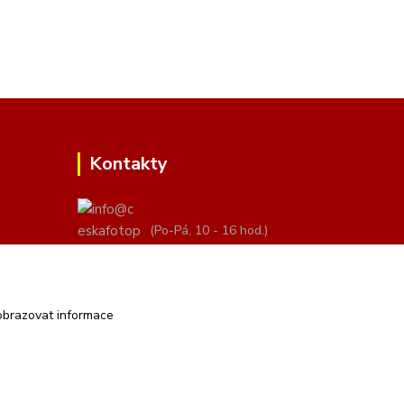
Kontakty
(Po-Pá, 10 - 16 hod.)
info@ceskafotopozadi.cz
obrazovat informace