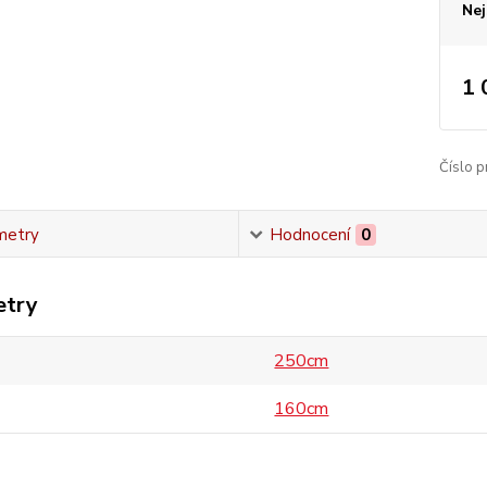
Nej
1 
Číslo p
metry
Hodnocení
0
etry
250cm
160cm