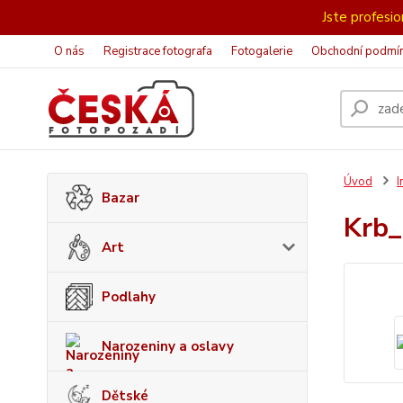
Jste profesion
O nás
Registrace fotografa
Fotogalerie
Obchodní podmí
Úvod
I
Bazar
Krb
Art
Podlahy
Narozeniny a oslavy
Dětské