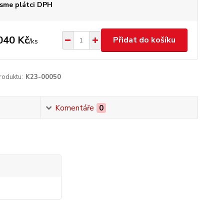
sme plátci DPH
040 Kč
Přidat do košíku
/
ks
roduktu:
K23-00050
Komentáře
0