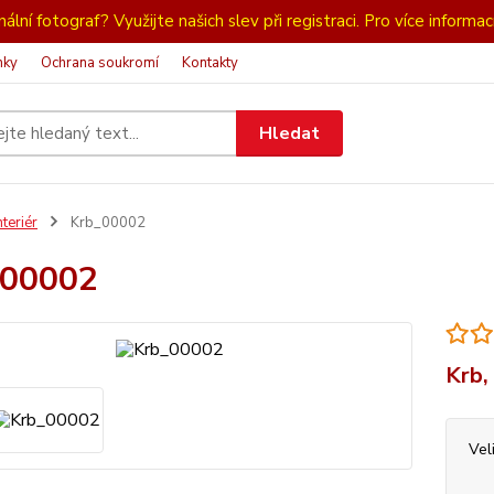
ální fotograf? Využijte našich slev při registraci. Pro více informac
nky
Ochrana soukromí
Kontakty
Hledat
nteriér
Krb_00002
_00002
Krb,
Vel