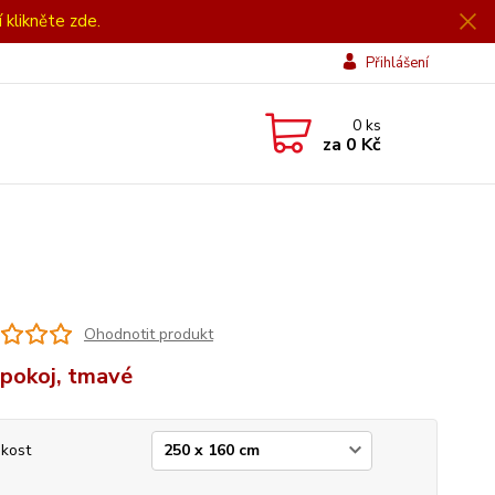
í klikněte zde.
Přihlášení
0
ks
za
0 Kč
Ohodnotit produkt
 pokoj, tmavé
ikost