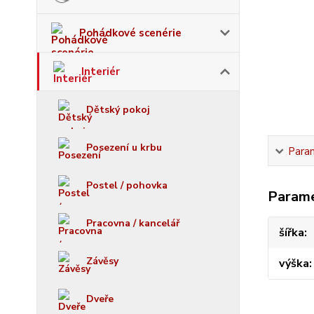
Pohádkové scenérie
Interiér
Dětský pokoj
Posezení u krbu
Para
Postel / pohovka
Param
Pracovna / kancelář
šířka
Závěsy
výška
Dveře