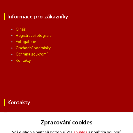
Informace pro zákazníky
O nás
Registrace fotografa
Fotogalerie
Obchodní podmínky
Ochrana soukromí
Kontakty
Kontakty
Zpracování cookies
(Po-Pá, 10 - 16 hod.)
Náš e-shop a partneři potřebují Váš
souhlas
s použitím souborů