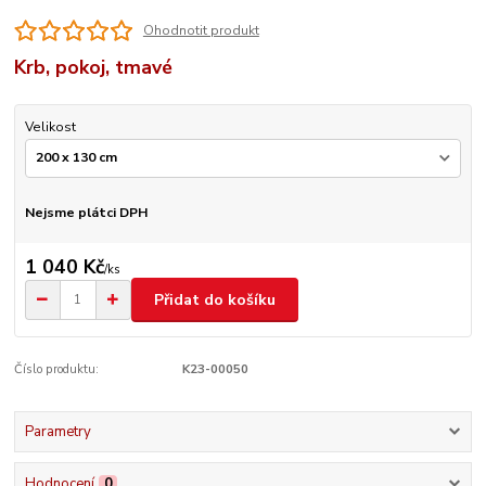
Ohodnotit produkt
Krb, pokoj, tmavé
Velikost
Nejsme plátci DPH
1 040 Kč
/
ks
Přidat do košíku
Číslo produktu:
K23-00050
Parametry
Hodnocení
0