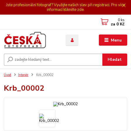
Jste profesionální fotograf? Využijte našich slev při registraci. Pro více
informací klikněte zde.
0
ks
za
0 Kč
Menu
Hledat
Úvod
Interiér
Krb_00002
Krb_00002