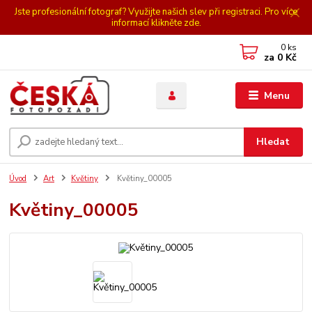
Jste profesionální fotograf? Využijte našich slev při registraci. Pro více
informací klikněte zde.
0
ks
za
0 Kč
Menu
Hledat
Úvod
Art
Květiny
Květiny_00005
Květiny_00005