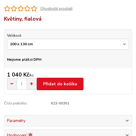
Ohodnotit produkt
Květiny, fialová
Velikost
Nejsme plátci DPH
1 040 Kč
/
ks
Přidat do košíku
Číslo produktu:
K23-00351
Parametry
Hodnocení
0