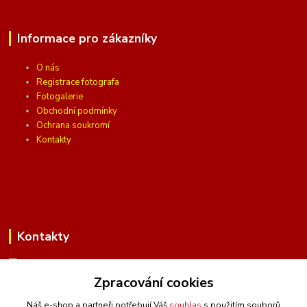
Informace pro zákazníky
O nás
Registrace fotografa
Fotogalerie
Obchodní podmínky
Ochrana soukromí
Kontakty
Kontakty
Zpracování cookies
(Po-Pá, 10 - 16 hod.)
Náš e-shop a partneři potřebují Váš
souhlas
s použitím souborů