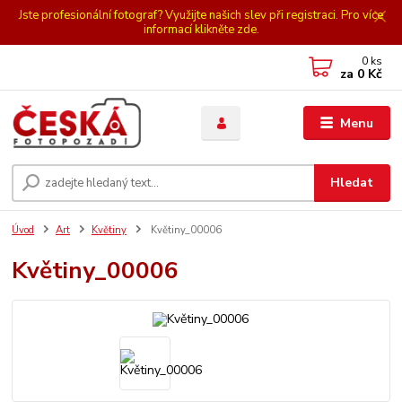
Jste profesionální fotograf? Využijte našich slev při registraci. Pro více
informací klikněte zde.
0
ks
za
0 Kč
Menu
Hledat
Úvod
Art
Květiny
Květiny_00006
Květiny_00006