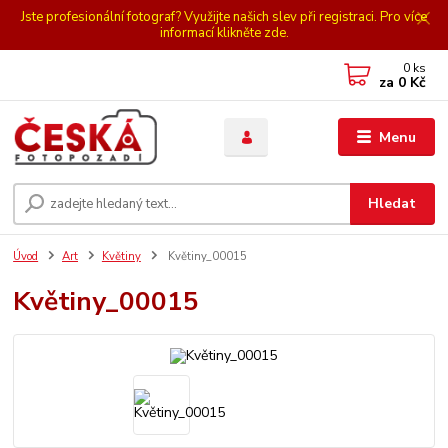
Jste profesionální fotograf? Využijte našich slev při registraci. Pro více
informací klikněte zde.
0
ks
za
0 Kč
Menu
Hledat
Úvod
Art
Květiny
Květiny_00015
Květiny_00015