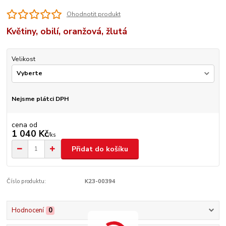
Ohodnotit produkt
Květiny, obilí, oranžová, žlutá
Velikost
Nejsme plátci DPH
cena od
1 040 Kč
/
ks
Přidat do košíku
Číslo produktu:
K23-00394
Hodnocení
0