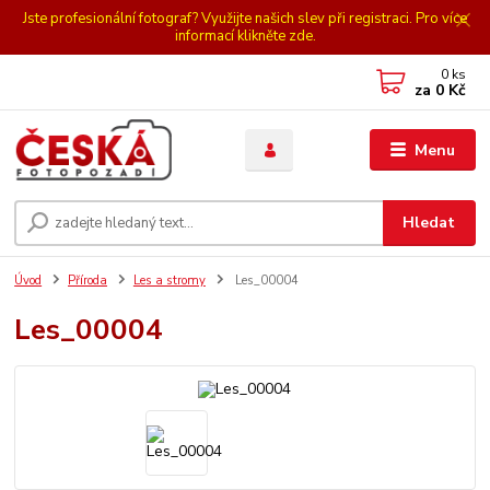
Jste profesionální fotograf? Využijte našich slev při registraci. Pro více
informací klikněte zde.
0
ks
za
0 Kč
Menu
Hledat
Úvod
Příroda
Les a stromy
Les_00004
Les_00004