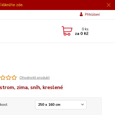
í klikněte zde.
Přihlášení
0
ks
za
0 Kč
Ohodnotit produkt
 strom, zima, sníh, kreslené
ikost