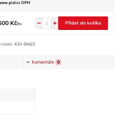
sme plátci DPH
600 Kč
Přidat do košíku
/
ks
roduktu:
K23-00422
Komentáře
0