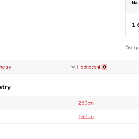
Nej
1 
Číslo p
metry
Hodnocení
0
etry
250cm
160cm