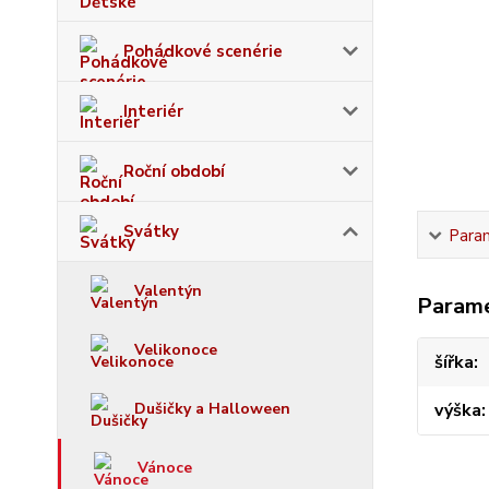
Pohádkové scenérie
Interiér
Roční období
Svátky
Para
Valentýn
Param
Velikonoce
šířka
Dušičky a Halloween
výška
Vánoce