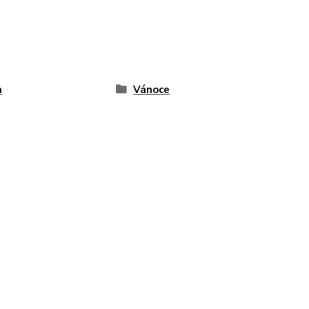
a
Vánoce