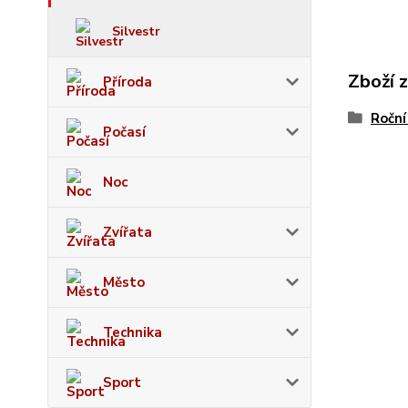
Silvestr
Zboží 
Příroda
Roční
Počasí
Noc
Zvířata
Město
Technika
Sport