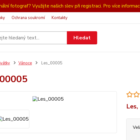
ální fotograf? Využijte našich slev při registraci. Pro více informac
nky
Ochrana soukromí
Kontakty
Hledat
vátky
Vánoce
Les_00005
_00005
Les,
Vel