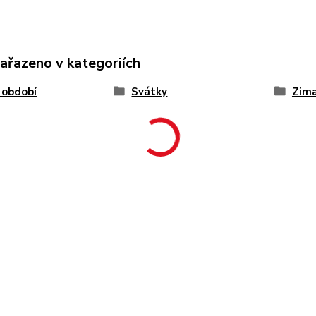
zařazeno v kategoriích
 období
Svátky
Zim