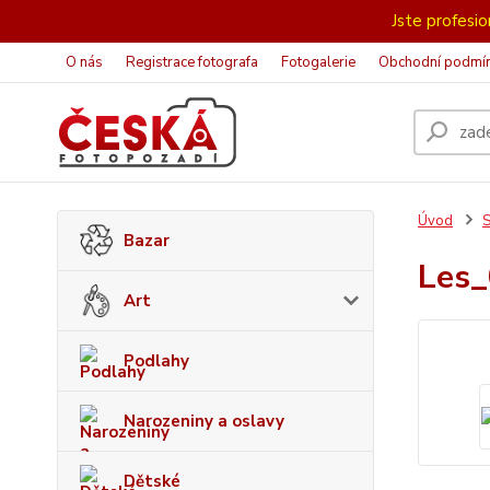
Jste profesion
O nás
Registrace fotografa
Fotogalerie
Obchodní podmí
Úvod
S
Bazar
Les
Art
Podlahy
Narozeniny a oslavy
Dětské