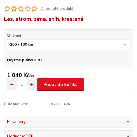
Ohodnotit produkt
Les, strom, zima, sníh, kreslené
Velikost
Nejsme plátci DPH
1 040 Kč
/
ks
Přidat do košíku
Číslo produktu:
K23-00424
Parametry
Hodnocení
0