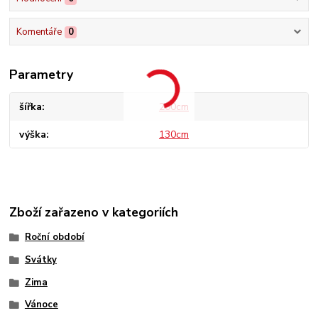
Komentáře
0
Parametry
šířka
200cm
výška
130cm
Zboží zařazeno v kategoriích
Roční období
Svátky
Zima
Vánoce