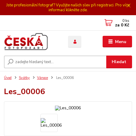
Jste profesionální fotograf? Využijte našich slev při registraci. Pro více
informací klikněte zde.
0
ks
za
0 Kč
Menu
Hledat
Úvod
Svátky
Vánoce
Les_00006
Les_00006