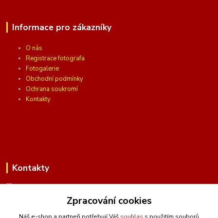
Informace pro zákazníky
O nás
Registrace fotografa
Fotogalerie
Obchodní podmínky
Ochrana soukromí
Kontakty
Kontakty
Zpracování cookies
(Po-Pá, 10 - 16 hod.)
Náš e-shop a partneři potřebují Váš
souhlas
s použitím souborů