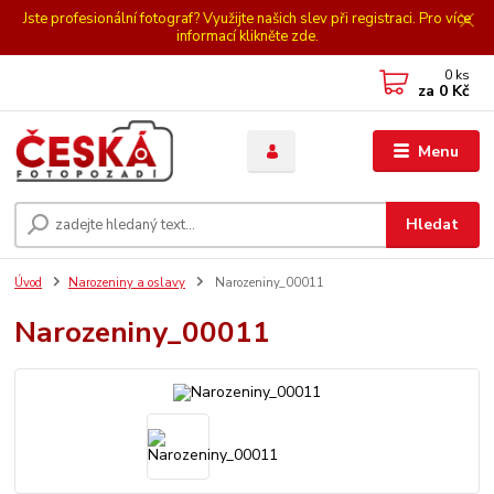
Jste profesionální fotograf? Využijte našich slev při registraci. Pro více
informací klikněte zde.
0
ks
za
0 Kč
Menu
Hledat
Úvod
Narozeniny a oslavy
Narozeniny_00011
Narozeniny_00011