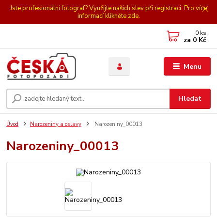
Jste profesionální fotograf? Využijte našich slev při registraci. Pro více
informací klikněte zde.
0
ks
za
0 Kč
Menu
Hledat
Úvod
Narozeniny a oslavy
Narozeniny_00013
Narozeniny_00013