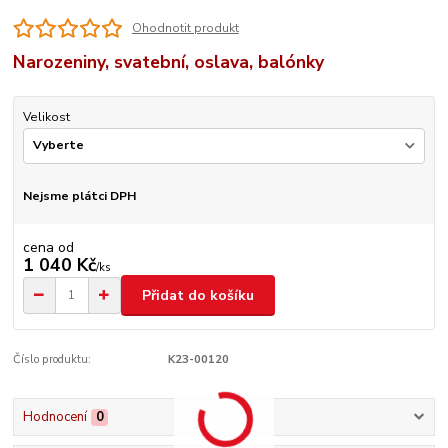
Ohodnotit produkt
Narozeniny, svatební, oslava, balónky
Velikost
Nejsme plátci DPH
cena od
1 040 Kč
/
ks
Přidat do košíku
Číslo produktu:
K23-00120
Hodnocení
0