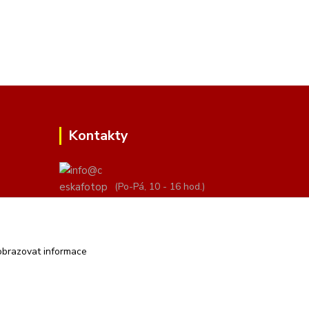
Kontakty
(Po-Pá, 10 - 16 hod.)
info@ceskafotopozadi.cz
obrazovat informace