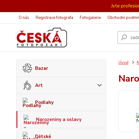
Jste profesion
O nás
Registrace fotografa
Fotogalerie
Obchodní podmí
Úvod
N
Bazar
Naro
Art
Podlahy
Narozeniny a oslavy
Dětské