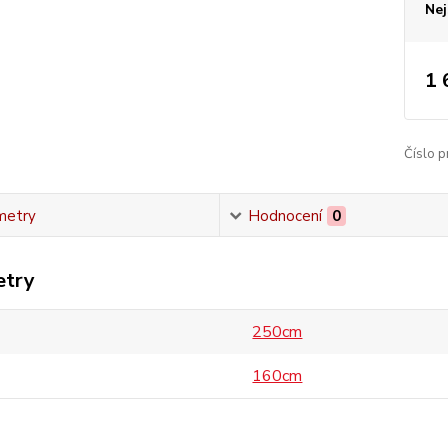
Nej
1 
Číslo p
metry
Hodnocení
0
etry
250cm
160cm