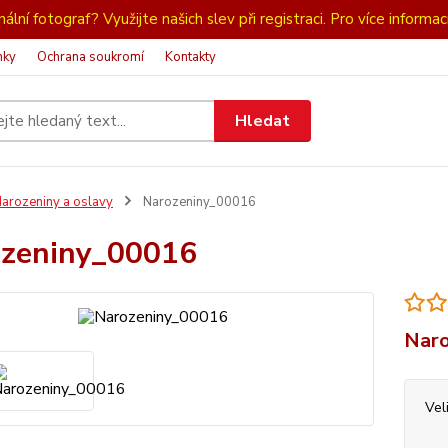
ální fotograf? Využijte našich slev při registraci. Pro více informac
nky
Ochrana soukromí
Kontakty
Hledat
arozeniny a oslavy
Narozeniny_00016
zeniny_00016
Naro
Vel