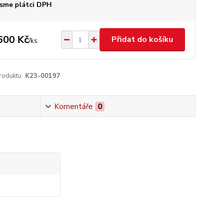
sme plátci DPH
600 Kč
Přidat do košíku
/
ks
roduktu:
K23-00197
Komentáře
0