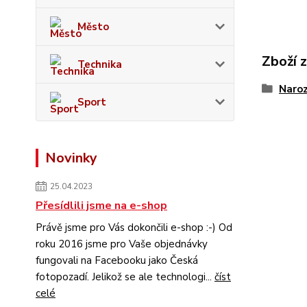
Město
Zboží 
Technika
Naroz
Sport
Novinky
25.04.2023
Přesídlili jsme na e-shop
Právě jsme pro Vás dokončili e-shop :-) Od
roku 2016 jsme pro Vaše objednávky
fungovali na Facebooku jako Česká
fotopozadí. Jelikož se ale technologi...
číst
celé