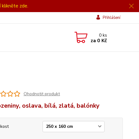
í klikněte zde.
Přihlášení
0
ks
za
0 Kč
Ohodnotit produkt
zeniny, oslava, bílá, zlatá, balónky
ikost