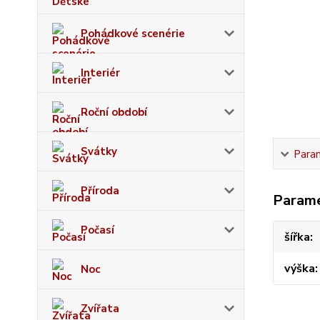
Pohádkové scenérie
Interiér
Roční období
Svátky
Para
Příroda
Param
Počasí
šířka
výška
Noc
Zvířata