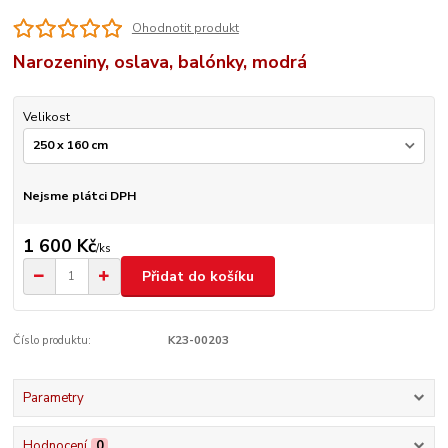
Ohodnotit produkt
Narozeniny, oslava, balónky, modrá
Velikost
Nejsme plátci DPH
1 600 Kč
/
ks
Přidat do košíku
Číslo produktu:
K23-00203
Parametry
Hodnocení
0