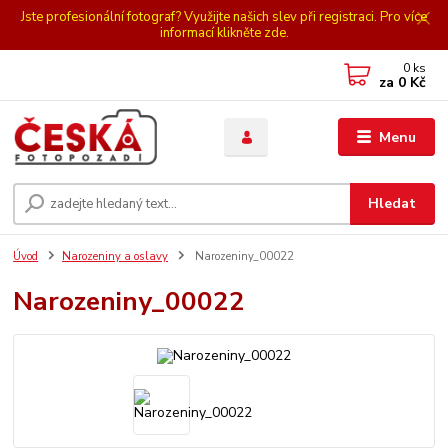
Jste profesionální fotograf? Využijte našich slev při registraci. Pro více
informací klikněte zde.
0
ks
za
0 Kč
Menu
Hledat
Úvod
Narozeniny a oslavy
Narozeniny_00022
Narozeniny_00022