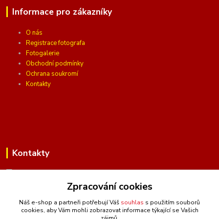
Informace pro zákazníky
O nás
Registrace fotografa
Fotogalerie
Obchodní podmínky
Ochrana soukromí
Kontakty
Kontakty
Zpracování cookies
(Po-Pá, 10 - 16 hod.)
Náš e-shop a partneři potřebují Váš
souhlas
s použitím souborů
cookies, aby Vám mohli zobrazovat informace týkající se Vašich
info@ceskafotopozadi.cz
zájmů.