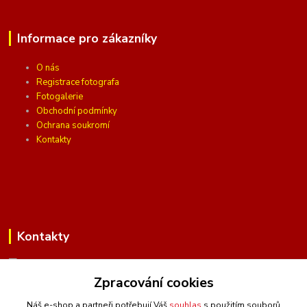
Informace pro zákazníky
O nás
Registrace fotografa
Fotogalerie
Obchodní podmínky
Ochrana soukromí
Kontakty
Kontakty
Zpracování cookies
(Po-Pá, 10 - 16 hod.)
Náš e-shop a partneři potřebují Váš
souhlas
s použitím souborů