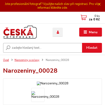
Jste profesionální fotograf? Využijte našich slev při registraci. Pro více
informací klikněte zde.
0
ks
za
0 Kč
Menu
Hledat
Úvod
Narozeniny a oslavy
Narozeniny_00028
Narozeniny_00028