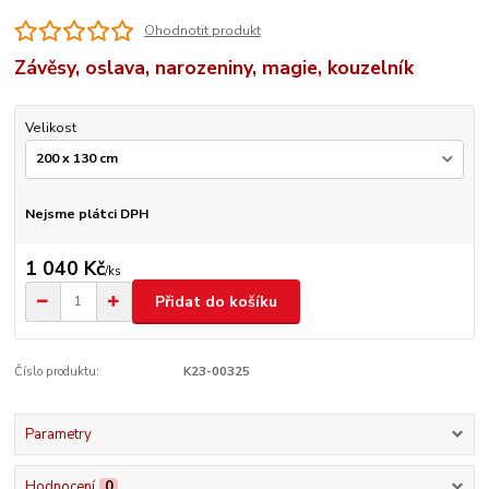
Ohodnotit produkt
Závěsy, oslava, narozeniny, magie, kouzelník
Velikost
Nejsme plátci DPH
1 040 Kč
/
ks
Přidat do košíku
Číslo produktu:
K23-00325
Parametry
Hodnocení
0