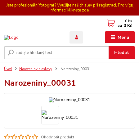
Jste profesionální fotograf? Využijte našich slev při registraci. Pro více
informací klikněte zde.
0
ks
za
0 Kč
Menu
Hledat
Úvod
Narozeniny a oslavy
Narozeniny_00031
Narozeniny_00031
Ohodnotit produkt