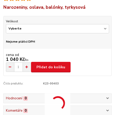
Narozeniny, oslava, balónky, tyrkysová
Velikost
Nejsme plátci DPH
cena od
1 040 Kč
/
ks
Přidat do košíku
Číslo produktu:
K23-00403
Hodnocení
0
Komentáře
0