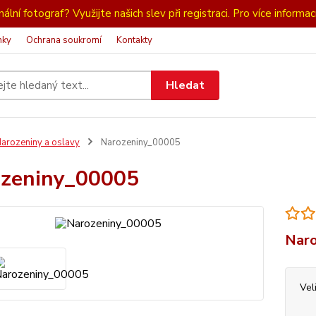
ální fotograf? Využijte našich slev při registraci. Pro více informac
nky
Ochrana soukromí
Kontakty
Hledat
arozeniny a oslavy
Narozeniny_00005
zeniny_00005
Naro
Vel