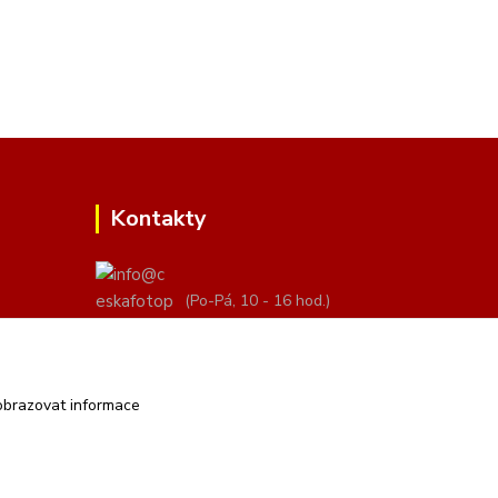
Kontakty
(Po-Pá, 10 - 16 hod.)
info@ceskafotopozadi.cz
obrazovat informace