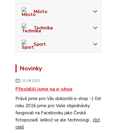
Město
Technika
Sport
Novinky
25.04.2023
Přesídlili jsme na e-shop
Právě jsme pro Vás dokončili e-shop :-) Od
roku 2016 jsme pro Vaše objednávky
fungovali na Facebooku jako Česká
fotopozadí. Jelikož se ale technologi...
číst
celé