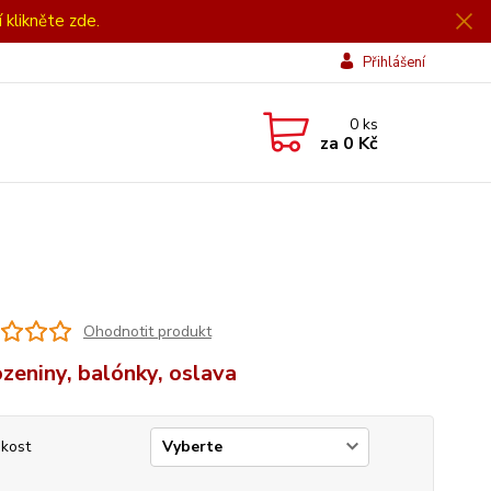
í klikněte zde.
Přihlášení
0
ks
za
0 Kč
Ohodnotit produkt
zeniny, balónky, oslava
ikost