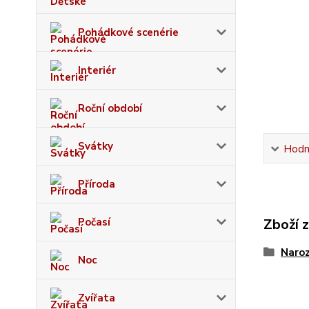
Pohádkové scenérie
Interiér
Roční období
Svátky
Hodn
Příroda
Počasí
Zboží 
Naroz
Noc
Zvířata