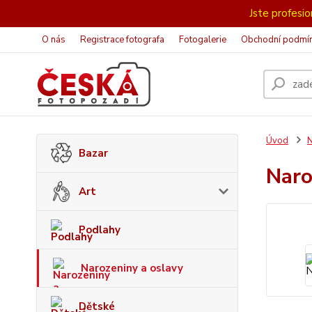
Jste profesion
O nás
Registrace fotografa
Fotogalerie
Obchodní podmí
Úvod
N
Bazar
Naro
Art
Podlahy
Narozeniny a oslavy
Dětské