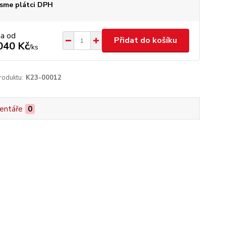
sme plátci DPH
na od
Přidat do košíku
040 Kč
/
ks
roduktu:
K23-00012
entáře
0