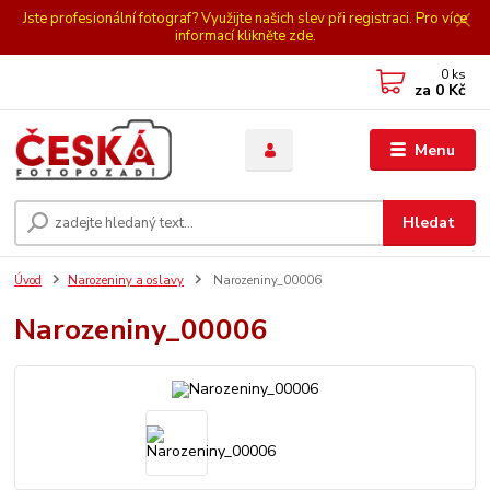
Jste profesionální fotograf? Využijte našich slev při registraci. Pro více
informací klikněte zde.
0
ks
za
0 Kč
Menu
Hledat
Úvod
Narozeniny a oslavy
Narozeniny_00006
Narozeniny_00006