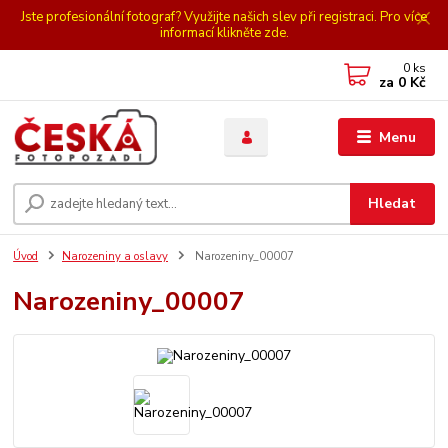
Jste profesionální fotograf? Využijte našich slev při registraci. Pro více
informací klikněte zde.
0
ks
za
0 Kč
Menu
Hledat
Úvod
Narozeniny a oslavy
Narozeniny_00007
Narozeniny_00007