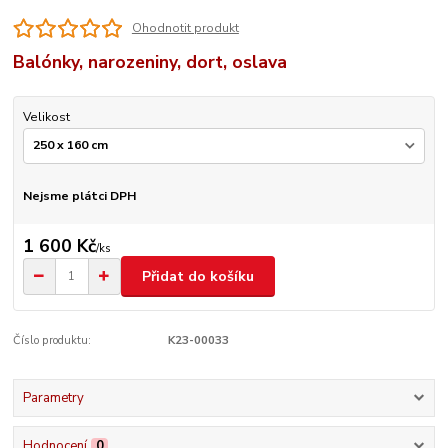
Ohodnotit produkt
Balónky, narozeniny, dort, oslava
Velikost
Nejsme plátci DPH
1 600 Kč
/
ks
Přidat do košíku
Číslo produktu:
K23-00033
Parametry
Hodnocení
0