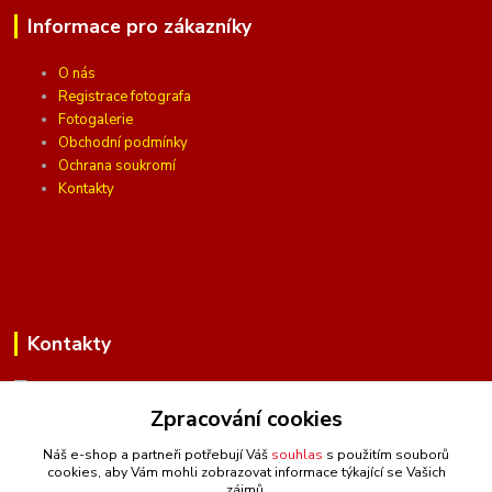
Informace pro zákazníky
O nás
Registrace fotografa
Fotogalerie
Obchodní podmínky
Ochrana soukromí
Kontakty
Kontakty
Zpracování cookies
(Po-Pá, 10 - 16 hod.)
Náš e-shop a partneři potřebují Váš
souhlas
s použitím souborů
cookies, aby Vám mohli zobrazovat informace týkající se Vašich
info@ceskafotopozadi.cz
zájmů.